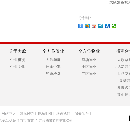
大欣集團祝
分享到：
关于大欣
全方位置业
全方位物业
招商合
企业概况
大欣华庭
商场物业
大欣华
企业文化
热销个案
小区物业
世纪花园
经典楼盘
厂区物业
世紀花
圆梦
昇陽名
其他物
网站声明
|
隐私保护
|
网站地图
|
联系我们
|
招募伙伴
|
©2015大欣全方位置業-全方位物業管理有限公司